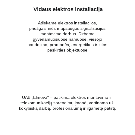
Vidaus elektros instaliacija
Atliekame elektros instaliacijos, 
priešgaisrinės ir apsaugos signalizacijos 
montavimo darbus. Dirbame 
gyvenamuosiuose namuose, viešojo 
naudojimo, pramonės, energetikos ir kitos 
paskirties objektuose.
UAB „Elmova“ – patikima elektros montavimo ir 
telekomunikacijų sprendimų įmonė, vertinama už 
kokybišką darbą, profesionalumą ir ilgametę patirtį.