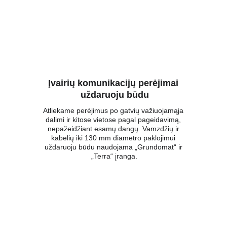
Įvairių komunikacijų perėjimai 
uždaruoju būdu
Atliekame perėjimus po gatvių važiuojamąja 
dalimi ir kitose vietose pagal pageidavimą, 
nepažeidžiant esamų dangų. Vamzdžių ir 
kabelių iki 130 mm diametro paklojimui 
uždaruoju būdu naudojama „Grundomat“ ir 
„Terra“ įranga.