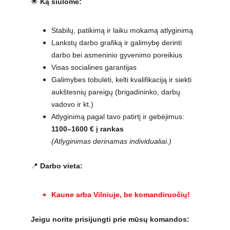
🌟
 Ką siūlome:
Stabilų, patikimą ir laiku mokamą atlyginimą
Lankstų darbo grafiką ir galimybę derinti 
darbo bei asmeninio gyvenimo poreikius
Visas socialines garantijas
Galimybes tobulėti, kelti kvalifikaciją ir siekti 
aukštesnių pareigų (brigadininko, darbų 
vadovo ir kt.)
Atlyginimą pagal tavo patirtį ir gebėjimus: 
1100–1600 € į rankas
(Atlyginimas derinamas individualiai.)
📍 
Darbo vieta:
Kaune arba Vilniuje, be komandiruočių!
Jeigu norite prisijungti prie mūsų komandos: